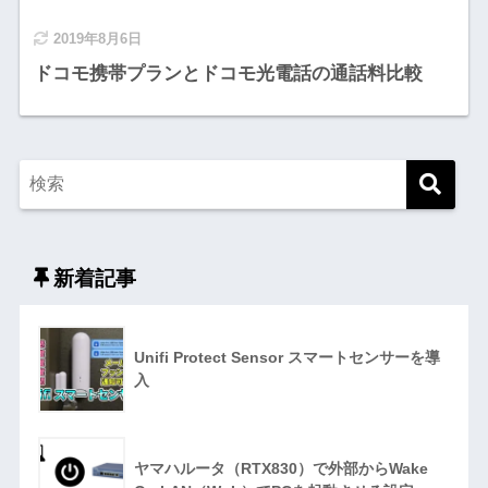
2019年8月6日
ドコモ携帯プランとドコモ光電話の通話料比較
新着記事
Unifi Protect Sensor スマートセンサーを導
入
ヤマハルータ（RTX830）で外部からWake